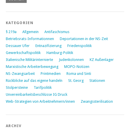
KATEGORIEN
§ 219a
Allgemein
Antifaschismus
Betriebsrats-Informationnen
Deportationen in der NS-Zeit
Dessauer Ufer
Entnazifizierung
Friedenspolitik
Gewerkschaftspolitik
Hamburg-Politik
Italienische Militärinternierte
Judenkolonnen
KZ Außenlager
Marxistische Arbeiterbewegung
MOPO-Notizen
NS-Zwangsarbeit
Printmedien
Roma und Sinti
Rückblicke auf das eigene handeln
St. Georg
Stationen
Stolpersteine
Tarifpolitik
Unvereinbarkeitsbeschlüsse IG Druck
Web-Strategien von Arbeitnehmern/innen
Zwangssterilisation
ARCHIV