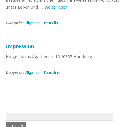
Berufes an. Ich bin sicher, dass ihm vieles fehlen wird, was
unser Leben und …
Weiterlesen
→
Kategorien:
Allgemein
|
Permalink
Impressum
Holger Artus Agathenstr.10 20357 Hamburg
Kategorien:
Allgemein
|
Permalink