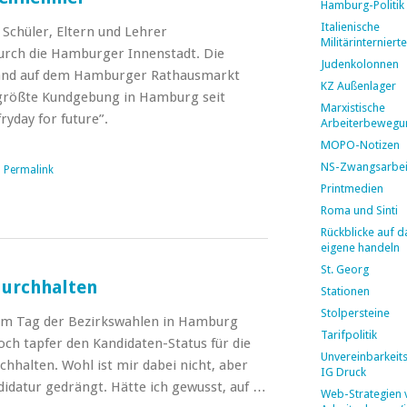
Hamburg-Politik
Italienische
 Schüler, Eltern und Lehrer
Militärinternierte
urch die Hamburger Innenstadt. Die
Judenkolonnen
and auf dem Hamburger Rathausmarkt
KZ Außenlager
e größte Kundgebung in Hamburg seit
Marxistische
yday for future”.
Arbeiterbewegu
MOPO-Notizen
NS-Zwangsarbei
|
Permalink
Printmedien
Roma und Sinti
Rückblicke auf d
eigene handeln
St. Georg
durchhalten
Stationen
Stolpersteine
dem Tag der Bezirkswahlen in Hamburg
Tarifpolitik
och tapfer den Kandidaten-Status für die
Unvereinbarkeit
chhalten. Wohl ist mir dabei nicht, aber
IG Druck
didatur gedrängt. Hätte ich gewusst, auf …
Web-Strategien 