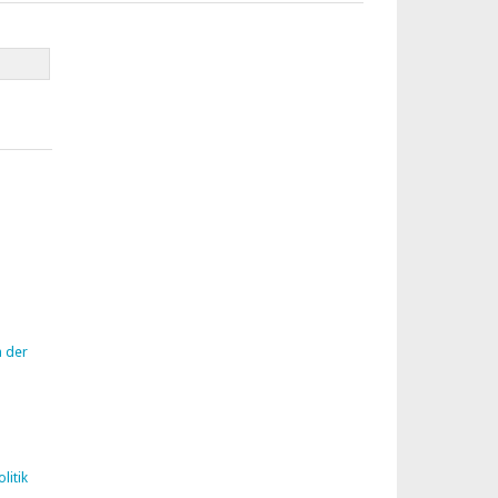
n der
litik