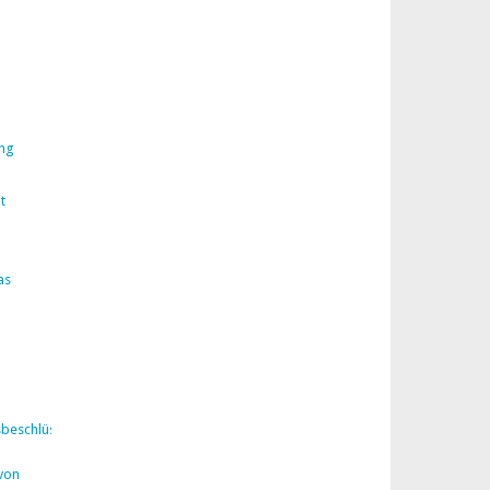
ng
t
as
sbeschlüsse
von