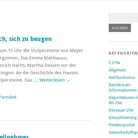
ch, sich zu beugen
h um 15 Uhr die Stolpersteine von Meyer
KATEGORIEN
Borgzinner, Eva Emma Mathiason,
§ 219a
rich Harth, Martha Dessen vor der
Allgemein
inigen. An die Geschichte des Hauses
Antifaschismus
olpersteine. Das …
Weiterlesen
→
Betriebsrats-
Informationnen
Permalink
Deportationen i
NS-Zeit
Dessauer Ufer
Entnazifizierung
Friedenspolitik
Gewerkschaftspo
Teilnehmer