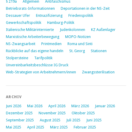
§ 219a
Allgemein
Antifaschismus
Betriebsrats-Informationnen
Deportationen in der NS-Zeit
Dessauer Ufer
Entnazifizierung
Friedenspolitik
Gewerkschaftspolitik
Hamburg-Politik
Italienische Militärinternierte
Judenkolonnen
KZ Außenlager
Marxistische Arbeiterbewegung
MOPO-Notizen
NS-Zwangsarbeit
Printmedien
Roma und Sinti
Rückblicke auf das eigene handeln
St. Georg
Stationen
Stolpersteine
Tarifpolitik
Unvereinbarkeitsbeschlüsse IG Druck
Web-Strategien von Arbeitnehmern/innen
Zwangssterilisation
ARCHIV
Juni 2026
Mai 2026
April 2026
März 2026
Januar 2026
Dezember 2025
November 2025
Oktober 2025
September 2025
August 2025
Juli 2025
Juni 2025
Mai 2025
April 2025
März 2025
Februar 2025