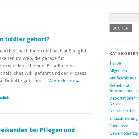
n tiddler gehört?
he Arbeit nach innen und nach außen gibt
KATEGORIEN
hkeiten im Web, die gerade für
§ 219a
en worden scheinen. Es sollte eine
Allgemein
haftliches Wiki geführt und der Prozess
Antifaschismus
ese Debatte geht am …
Weiterlesen
→
Betriebsrats-
Informationnen
alink
Deportationen i
NS-Zeit
Dessauer Ufer
Entnazifizierung
Friedenspolitik
treikenden bei Pflegen und
Gewerkschaftspo