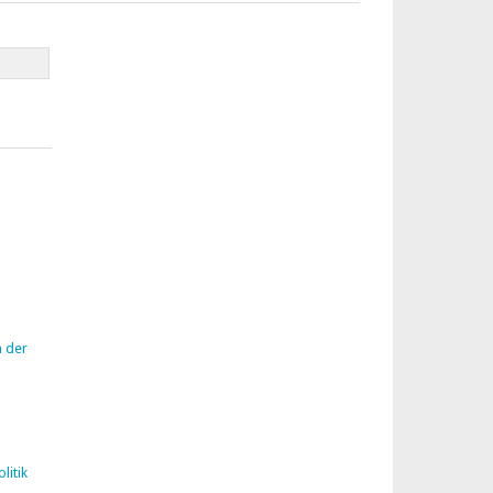
n der
litik