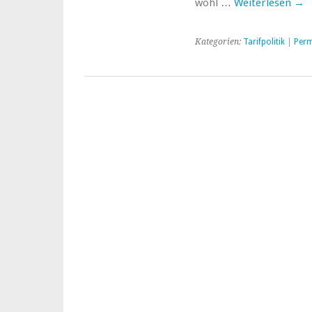
wohl …
Weiterlesen
→
Kategorien:
Tarifpolitik
|
Perm