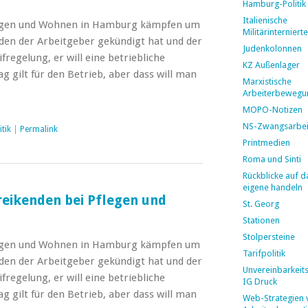
Hamburg-Politik
Italienische
legen und Wohnen in Hamburg kämpfen um
Militärinternierte
 den der Arbeitgeber gekündigt hat und der
Judenkolonnen
ifregelung, er will eine betriebliche
KZ Außenlager
ag gilt für den Betrieb, aber dass will man
Marxistische
Arbeiterbewegu
MOPO-Notizen
NS-Zwangsarbei
tik
|
Permalink
Printmedien
Roma und Sinti
Rückblicke auf d
eigene handeln
treikenden bei Pflegen und
St. Georg
Stationen
Stolpersteine
legen und Wohnen in Hamburg kämpfen um
Tarifpolitik
 den der Arbeitgeber gekündigt hat und der
Unvereinbarkeit
ifregelung, er will eine betriebliche
IG Druck
ag gilt für den Betrieb, aber dass will man
Web-Strategien 