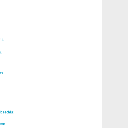
ng
t
as
sbeschlüsse
von