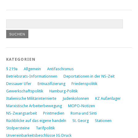
KATEGORIEN
§ 219a
Allgemein
Antifaschismus
Betriebsrats-Informationnen
Deportationen in der NS-Zeit
Dessauer Ufer
Entnazifizierung
Friedenspolitik
Gewerkschaftspolitik
Hamburg-Politik
Italienische Militärinternierte
Judenkolonnen
KZ Außenlager
Marxistische Arbeiterbewegung
MOPO-Notizen
NS-Zwangsarbeit
Printmedien
Roma und Sinti
Rückblicke auf das eigene handeln
St. Georg
Stationen
Stolpersteine
Tarifpolitik
Unvereinbarkeitsbeschlüsse IG Druck