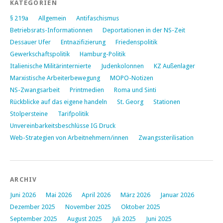
KATEGORIEN
§ 219a
Allgemein
Antifaschismus
Betriebsrats-Informationnen
Deportationen in der NS-Zeit
Dessauer Ufer
Entnazifizierung
Friedenspolitik
Gewerkschaftspolitik
Hamburg-Politik
Italienische Militärinternierte
Judenkolonnen
KZ Außenlager
Marxistische Arbeiterbewegung
MOPO-Notizen
NS-Zwangsarbeit
Printmedien
Roma und Sinti
Rückblicke auf das eigene handeln
St. Georg
Stationen
Stolpersteine
Tarifpolitik
Unvereinbarkeitsbeschlüsse IG Druck
Web-Strategien von Arbeitnehmern/innen
Zwangssterilisation
ARCHIV
Juni 2026
Mai 2026
April 2026
März 2026
Januar 2026
Dezember 2025
November 2025
Oktober 2025
September 2025
August 2025
Juli 2025
Juni 2025