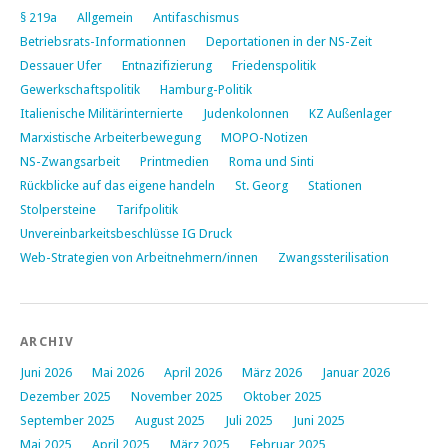
§ 219a
Allgemein
Antifaschismus
Betriebsrats-Informationnen
Deportationen in der NS-Zeit
Dessauer Ufer
Entnazifizierung
Friedenspolitik
Gewerkschaftspolitik
Hamburg-Politik
Italienische Militärinternierte
Judenkolonnen
KZ Außenlager
Marxistische Arbeiterbewegung
MOPO-Notizen
NS-Zwangsarbeit
Printmedien
Roma und Sinti
Rückblicke auf das eigene handeln
St. Georg
Stationen
Stolpersteine
Tarifpolitik
Unvereinbarkeitsbeschlüsse IG Druck
Web-Strategien von Arbeitnehmern/innen
Zwangssterilisation
ARCHIV
Juni 2026
Mai 2026
April 2026
März 2026
Januar 2026
Dezember 2025
November 2025
Oktober 2025
September 2025
August 2025
Juli 2025
Juni 2025
Mai 2025
April 2025
März 2025
Februar 2025