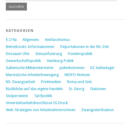
KATEGORIEN
§ 219a
Allgemein
Antifaschismus
Betriebsrats-Informationnen
Deportationen in der NS-Zeit
Dessauer Ufer
Entnazifizierung
Friedenspolitik
Gewerkschaftspolitik
Hamburg-Politik
Italienische Militärinternierte
Judenkolonnen
KZ Außenlager
Marxistische Arbeiterbewegung
MOPO-Notizen
NS-Zwangsarbeit
Printmedien
Roma und Sinti
Rückblicke auf das eigene handeln
St. Georg
Stationen
Stolpersteine
Tarifpolitik
Unvereinbarkeitsbeschlüsse IG Druck
Web-Strategien von Arbeitnehmern/innen
Zwangssterilisation