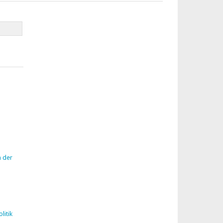
n der
litik