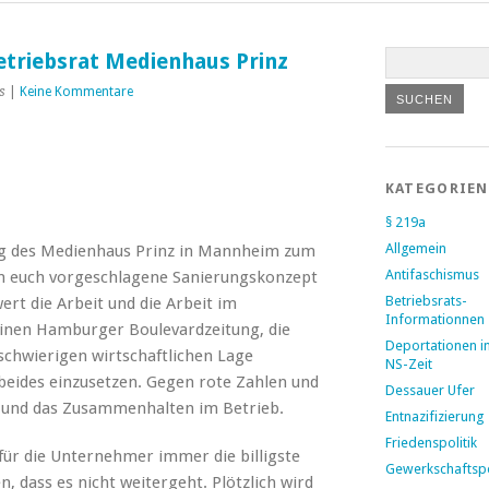
etriebsrat Medienhaus Prinz
s
|
Keine Kommentare
KATEGORIEN
§ 219a
Allgemein
ung des Medienhaus Prinz in Mannheim zum
Antifaschismus
von euch vorgeschlagene Sanierungskonzept
Betriebsrats-
ert die Arbeit und die Arbeit im
Informationnen
leinen Hamburger Boulevardzeitung, die
Deportationen i
 schwierigen wirtschaftlichen Lage
NS-Zeit
r beides einzusetzen. Gegen rote Zahlen und
Dessauer Ufer
k und das Zusammenhalten im Betrieb.
Entnazifizierung
Friedenspolitik
 für die Unternehmer immer die billigste
Gewerkschaftspo
, dass es nicht weitergeht. Plötzlich wird