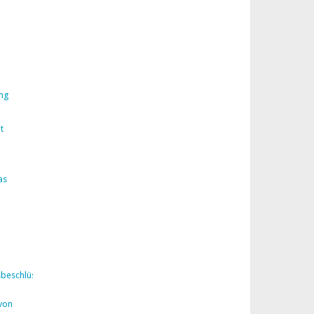
ng
t
as
sbeschlüsse
von