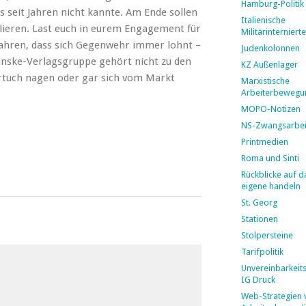
Hamburg-Politik
 seit Jahren nicht kannte. Am Ende sollen
Italienische
rlieren. Last euch in eurem Engagement für
Militärinternierte
erfahren, dass sich Gegenwehr immer lohnt –
Judenkolonnen
 Ganske-Verlagsgruppe gehört nicht zu den
KZ Außenlager
tuch nagen oder gar sich vom Markt
Marxistische
Arbeiterbewegu
MOPO-Notizen
NS-Zwangsarbei
Printmedien
Roma und Sinti
Rückblicke auf d
eigene handeln
St. Georg
Stationen
Stolpersteine
Tarifpolitik
Unvereinbarkeit
IG Druck
Web-Strategien 