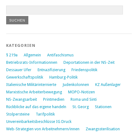
KATEGORIEN
§ 219a
Allgemein
Antifaschismus
Betriebsrats-Informationnen
Deportationen in der NS-Zeit
Dessauer Ufer
Entnazifizierung
Friedenspolitik
Gewerkschaftspolitik
Hamburg-Politik
Italienische Militärinternierte
Judenkolonnen
KZ Außenlager
Marxistische Arbeiterbewegung
MOPO-Notizen
NS-Zwangsarbeit
Printmedien
Roma und Sinti
Rückblicke auf das eigene handeln
St. Georg
Stationen
Stolpersteine
Tarifpolitik
Unvereinbarkeitsbeschlüsse IG Druck
Web-Strategien von Arbeitnehmern/innen
Zwangssterilisation