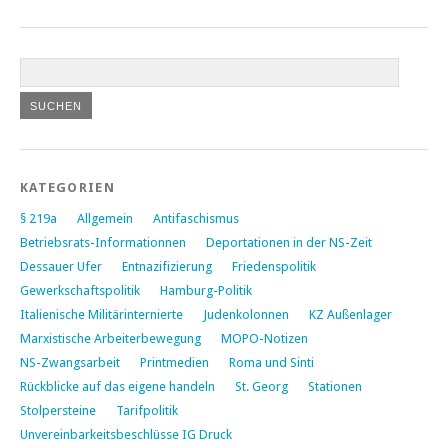
KATEGORIEN
§ 219a
Allgemein
Antifaschismus
Betriebsrats-Informationnen
Deportationen in der NS-Zeit
Dessauer Ufer
Entnazifizierung
Friedenspolitik
Gewerkschaftspolitik
Hamburg-Politik
Italienische Militärinternierte
Judenkolonnen
KZ Außenlager
Marxistische Arbeiterbewegung
MOPO-Notizen
NS-Zwangsarbeit
Printmedien
Roma und Sinti
Rückblicke auf das eigene handeln
St. Georg
Stationen
Stolpersteine
Tarifpolitik
Unvereinbarkeitsbeschlüsse IG Druck