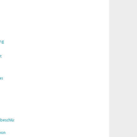
ng
t
as
sbeschlüsse
von