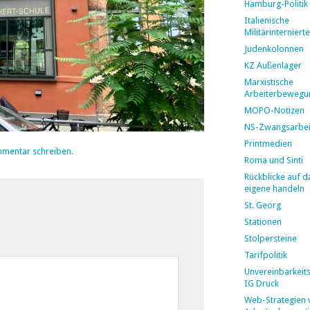
Hamburg-Politik
Italienische
Militärinternierte
Judenkolonnen
KZ Außenlager
Marxistische
Arbeiterbewegu
MOPO-Notizen
NS-Zwangsarbei
Printmedien
mmentar schreiben
.
Roma und Sinti
Rückblicke auf d
eigene handeln
St. Georg
Stationen
Stolpersteine
Tarifpolitik
Unvereinbarkeit
IG Druck
Web-Strategien 