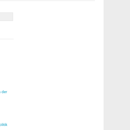
n der
litik