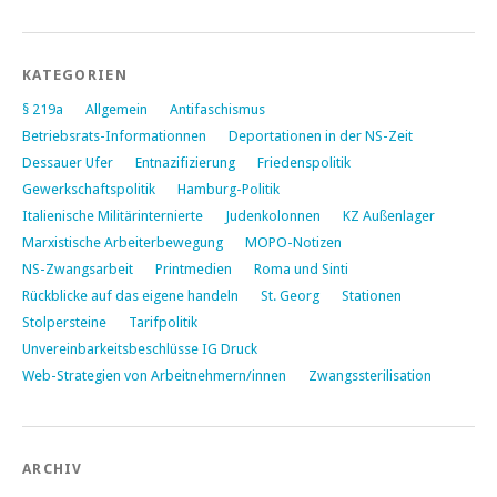
KATEGORIEN
§ 219a
Allgemein
Antifaschismus
Betriebsrats-Informationnen
Deportationen in der NS-Zeit
Dessauer Ufer
Entnazifizierung
Friedenspolitik
Gewerkschaftspolitik
Hamburg-Politik
Italienische Militärinternierte
Judenkolonnen
KZ Außenlager
Marxistische Arbeiterbewegung
MOPO-Notizen
NS-Zwangsarbeit
Printmedien
Roma und Sinti
Rückblicke auf das eigene handeln
St. Georg
Stationen
Stolpersteine
Tarifpolitik
Unvereinbarkeitsbeschlüsse IG Druck
Web-Strategien von Arbeitnehmern/innen
Zwangssterilisation
ARCHIV