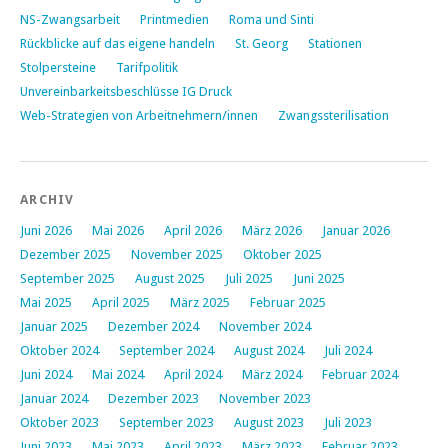
NS-Zwangsarbeit
Printmedien
Roma und Sinti
Rückblicke auf das eigene handeln
St. Georg
Stationen
Stolpersteine
Tarifpolitik
Unvereinbarkeitsbeschlüsse IG Druck
Web-Strategien von Arbeitnehmern/innen
Zwangssterilisation
ARCHIV
Juni 2026
Mai 2026
April 2026
März 2026
Januar 2026
Dezember 2025
November 2025
Oktober 2025
September 2025
August 2025
Juli 2025
Juni 2025
Mai 2025
April 2025
März 2025
Februar 2025
Januar 2025
Dezember 2024
November 2024
Oktober 2024
September 2024
August 2024
Juli 2024
Juni 2024
Mai 2024
April 2024
März 2024
Februar 2024
Januar 2024
Dezember 2023
November 2023
Oktober 2023
September 2023
August 2023
Juli 2023
Juni 2023
Mai 2023
April 2023
März 2023
Februar 2023