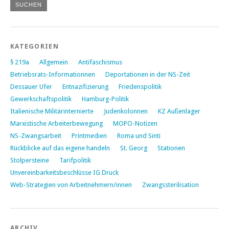
KATEGORIEN
§ 219a
Allgemein
Antifaschismus
Betriebsrats-Informationnen
Deportationen in der NS-Zeit
Dessauer Ufer
Entnazifizierung
Friedenspolitik
Gewerkschaftspolitik
Hamburg-Politik
Italienische Militärinternierte
Judenkolonnen
KZ Außenlager
Marxistische Arbeiterbewegung
MOPO-Notizen
NS-Zwangsarbeit
Printmedien
Roma und Sinti
Rückblicke auf das eigene handeln
St. Georg
Stationen
Stolpersteine
Tarifpolitik
Unvereinbarkeitsbeschlüsse IG Druck
Web-Strategien von Arbeitnehmern/innen
Zwangssterilisation
ARCHIV