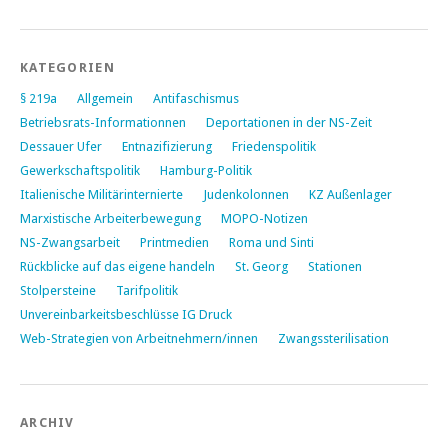
KATEGORIEN
§ 219a
Allgemein
Antifaschismus
Betriebsrats-Informationnen
Deportationen in der NS-Zeit
Dessauer Ufer
Entnazifizierung
Friedenspolitik
Gewerkschaftspolitik
Hamburg-Politik
Italienische Militärinternierte
Judenkolonnen
KZ Außenlager
Marxistische Arbeiterbewegung
MOPO-Notizen
NS-Zwangsarbeit
Printmedien
Roma und Sinti
Rückblicke auf das eigene handeln
St. Georg
Stationen
Stolpersteine
Tarifpolitik
Unvereinbarkeitsbeschlüsse IG Druck
Web-Strategien von Arbeitnehmern/innen
Zwangssterilisation
ARCHIV