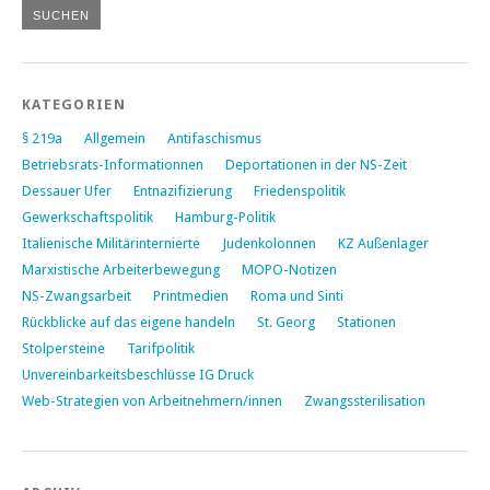
KATEGORIEN
§ 219a
Allgemein
Antifaschismus
Betriebsrats-Informationnen
Deportationen in der NS-Zeit
Dessauer Ufer
Entnazifizierung
Friedenspolitik
Gewerkschaftspolitik
Hamburg-Politik
Italienische Militärinternierte
Judenkolonnen
KZ Außenlager
Marxistische Arbeiterbewegung
MOPO-Notizen
NS-Zwangsarbeit
Printmedien
Roma und Sinti
Rückblicke auf das eigene handeln
St. Georg
Stationen
Stolpersteine
Tarifpolitik
Unvereinbarkeitsbeschlüsse IG Druck
Web-Strategien von Arbeitnehmern/innen
Zwangssterilisation