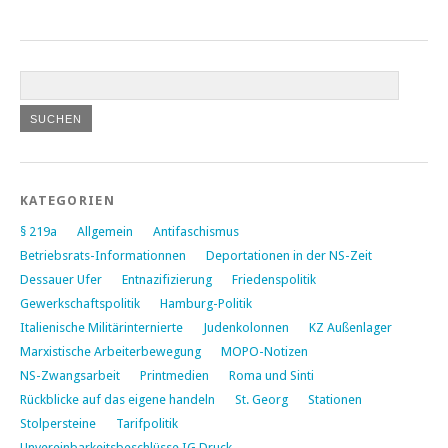
KATEGORIEN
§ 219a
Allgemein
Antifaschismus
Betriebsrats-Informationnen
Deportationen in der NS-Zeit
Dessauer Ufer
Entnazifizierung
Friedenspolitik
Gewerkschaftspolitik
Hamburg-Politik
Italienische Militärinternierte
Judenkolonnen
KZ Außenlager
Marxistische Arbeiterbewegung
MOPO-Notizen
NS-Zwangsarbeit
Printmedien
Roma und Sinti
Rückblicke auf das eigene handeln
St. Georg
Stationen
Stolpersteine
Tarifpolitik
Unvereinbarkeitsbeschlüsse IG Druck