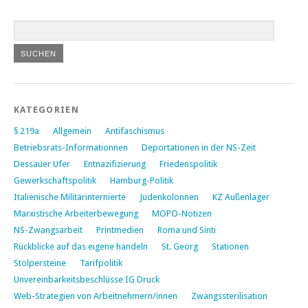
KATEGORIEN
§ 219a
Allgemein
Antifaschismus
Betriebsrats-Informationnen
Deportationen in der NS-Zeit
Dessauer Ufer
Entnazifizierung
Friedenspolitik
Gewerkschaftspolitik
Hamburg-Politik
Italienische Militärinternierte
Judenkolonnen
KZ Außenlager
Marxistische Arbeiterbewegung
MOPO-Notizen
NS-Zwangsarbeit
Printmedien
Roma und Sinti
Rückblicke auf das eigene handeln
St. Georg
Stationen
Stolpersteine
Tarifpolitik
Unvereinbarkeitsbeschlüsse IG Druck
Web-Strategien von Arbeitnehmern/innen
Zwangssterilisation