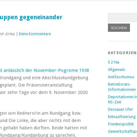
ruppen gegeneinander
er Artus
|
Keine Kommentare
KATEGORIEN
§ 219a
Allgemein
ät anlässlich der November-Pogrome 1938
Antifaschismus
ilrundgang und eine Abschlusskundgebung
Betriebsrats-
geplant. Die Präsenzveranstaltung
Informationnen
 wir zehn Tage vor dem 9. November 2020
Deportationen i
NS-Zeit
Dessauer Ufer
sagen von Rednern/in am Rundgang bzw.
Entnazifizierung
d Die Linke, die aber nichts mit dem
Friedenspolitik
un gehabt haben dürften. Beide hatten mit
Gewerkschaftspo
 Rundgang/Kundgebung zu sprechen,