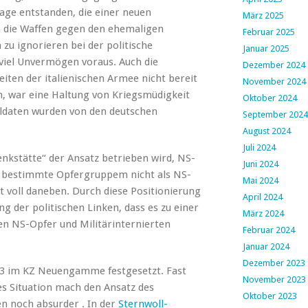
Lage entstanden, die einer neuen
März 2025
en die Waffen gegen den ehemaligen
Februar 2025
u ignorieren bei der politische
Januar 2025
viel Unvermögen voraus. Auch die
Dezember 2024
iten der italienischen Armee nicht bereit
November 2024
, war eine Haltung von Kriegsmüdigkeit
Oktober 2024
oldaten wurden von den deutschen
September 2024
August 2024
Juli 2024
nkstätte“ der Ansatz betrieben wird, NS-
Juni 2024
 bestimmte Opfergruppem nicht als NS-
Mai 2024
st voll daneben. Durch diese Positionierung
April 2024
g der politischen Linken, dass es zu einer
März 2024
en NS-Opfer und Militärinternierten
Februar 2024
Januar 2024
Dezember 2023
943 im KZ Neuengamme festgesetzt. Fast
November 2023
es Situation mach den Ansatz des
Oktober 2023
n noch absurder . In der
Sternwoll-