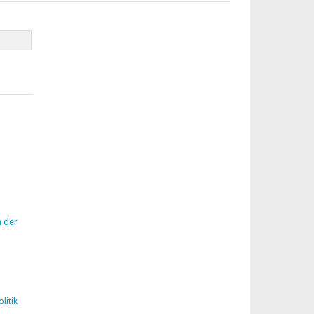
n der
litik