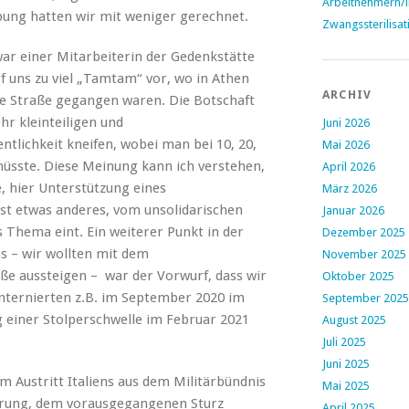
Arbeitnehmern/
bung hatten wir mit weniger gerechnet.
Zwangssterilisat
 war einer Mitarbeiterin der Gedenkstätte
f uns zu viel „Tamtam“ vor, wo in Athen
ARCHIV
e Straße gegangen waren. Die Botschaft
hr kleinteiligen und
Juni 2026
ntlichkeit kneifen, wobei man bei 10, 20,
Mai 2026
üsste. Diese Meinung kann ich verstehen,
April 2026
, hier Unterstützung eines
März 2026
st etwas anderes, vom unsolidarischen
Januar 2026
 Thema eint. Ein weiterer Punkt in der
Dezember 2025
 – wir wollten mit dem
November 2025
ße aussteigen – war der Vorwurf, dass wir
Oktober 2025
rinternierten z.B. im September 2020 im
September 2025
g einer Stolperschwelle im Februar 2021
August 2025
Juli 2025
Juni 2025
 Austritt Italiens aus dem Militärbündnis
Mai 2025
ärung, dem vorausgegangenen Sturz
April 2025