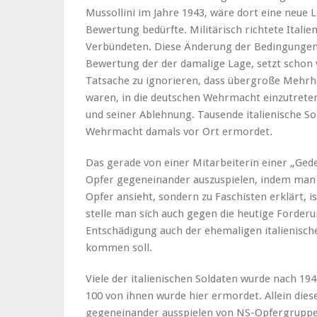
Mussollini im Jahre 1943, wäre dort eine neue 
Bewertung bedürfte. Militärisch richtete Itali
Verbündeten. Diese Änderung der Bedingungen z
Bewertung der der damalige Lage, setzt schon 
Tatsache zu ignorieren, dass übergroße Mehrhe
waren, in die deutschen Wehrmacht einzutreten
und seiner Ablehnung. Tausende italienische S
Wehrmacht damals vor Ort ermordet.
Das gerade von einer Mitarbeiterin einer „Gede
Opfer gegeneinander auszuspielen, indem man
Opfer ansieht, sondern zu Faschisten erklärt, i
stelle man sich auch gegen die heutige Forderun
Entschädigung auch der ehemaligen italienisch
kommen soll.
Viele der italienischen Soldaten wurde nach 1
100 von ihnen wurde hier ermordet. Allein dies
gegeneinander ausspielen von NS-Opfergruppe