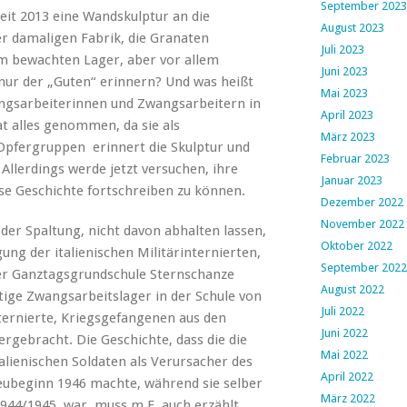
September 2023
t 2013 eine Wandskulptur an die
August 2023
r damaligen Fabrik, die Granaten
Juli 2023
em bewachten Lager, aber vor allem
Juni 2023
 nur der „Guten“ erinnern? Und was heißt
Mai 2023
ngsarbeiterinnen und Zwangsarbeitern in
April 2023
at alles genommen, da sie als
März 2023
Opfergruppen erinnert die Skulptur und
Februar 2023
 Allerdings werde jetzt versuchen, ihre
Januar 2023
se Geschichte fortschreiben zu können.
Dezember 2022
November 2022
der Spaltung, nicht davon abhalten lassen,
Oktober 2022
ung der italienischen Militärinternierten,
September 2022
der Ganztagsgrundschule Sternschanze
August 2022
tige Zwangsarbeitslager in der Schule von
Juli 2022
nternierte, Kriegsgefangenen aus den
Juni 2022
gebracht. Die Geschichte, dass die die
Mai 2022
talienischen Soldaten als Verursacher des
April 2022
ubeginn 1946 machte, während sie selber
März 2022
1944/1945 war, muss m.E. auch erzählt