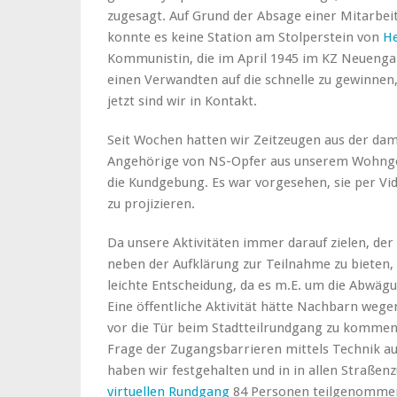
zugesagt. Auf Grund der Absage einer Mitarbei
konnte es keine Station am Stolperstein von
He
Kommunistin, die im April 1945 im KZ Neueng
einen Verwandten auf die schnelle zu gewinnen,
jetzt sind wir in Kontakt.
Seit Wochen hatten wir Zeitzeugen aus der dam
Angehörige von NS-Opfer aus unserem Wohnge
die Kundgebung. Es war vorgesehen, sie per Vi
zu projizieren.
Da unsere Aktivitäten immer darauf zielen, de
neben der Aufklärung zur Teilnahme zu bieten,
leichte Entscheidung, da es m.E. um die Abwägu
Eine öffentliche Aktivität hätte Nachbarn weg
vor die Tür beim Stadtteilrundgang zu kommen. 
Frage der Zugangsbarrieren mittels Technik a
haben wir festgehalten und in in allen Straße
virtuellen Rundgang
84 Personen teilgenommen 