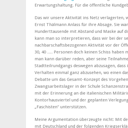
Erwartungshaltung. Für die öffentliche Kundge
Das wir unsere Aktivität ins Netz verlagerten,
Ernst Thälmann Anlass für ihre Absage. Sie war
Hunderttausende mit Abstand und Maske auf di
kann man so interpretieren, dass wir bei der se
nachbarschaftsbezogenen Aktivität vor der Öffe
30, 40 …. Personen doch keinen Schiss haben m
man kann darüber reden, aber seine Teilnahme
Stadtteilrundgangs deswegen abzusagen, dass i
Verhalten einmal ganz abzusehen, wo einen das
Debatte um das Gesamt-Konzept des Vorgehens
Zwangsarbeitslager in der Schule Schanzenstra
mit der Erinnerung an die italienischen Militä
Kontorhausviertel und der geplanten Verlegun
„Faschisten“ unterstützen.
Meine Argumentation überzeugte nicht: Mit dem
mit Deutschland und der folgenden Kriegserkl