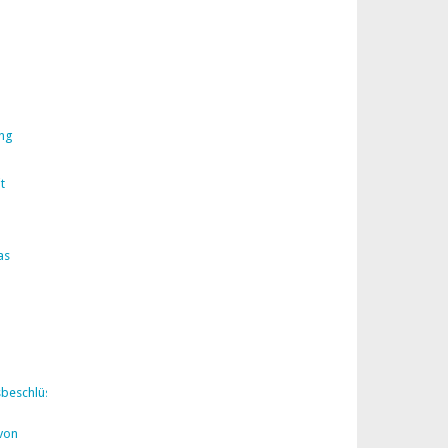
ng
t
as
sbeschlüsse
von