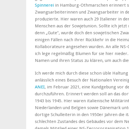
Spinnerei
in Hamburg-Othmarschen erinnert sei
Zwangsarbeiterinnen und Zwangsarbeiter in de
produzierte. Hier waren auch 29 Italiener in d
Menschen aus der Sowjetunion. Sollte ich jetzt
denn „Gute“, wurde doch den sowjetischen Zwa
einigen Fällen nach ihrer Rückkehr in die Heim
Kollaborateure angesehen wurden. An alle NS-
ich lege regelmäßig Blumen für sie hier nieder.
Namen und ihren Status zu klären, um auch die
Ich werde mich durch diese schon üble Haltung 
anlässlich eines Besuch der Nationalen Vereinig
ANEI
, im Februar 2021, eine Kundgebung vor 
durchzuführen. Erinnert werden soll an das dor
1943 bis 1945. Hier waren italienische Militäri
Niederlanden und Belgien sowie Dänemark unter
dortige Schulleiterin in den 1950er Jahren die i
schlechten Zustandes des Gebäudes vor dem Ne
damals Mitglied einer NS-Terrororganisation 