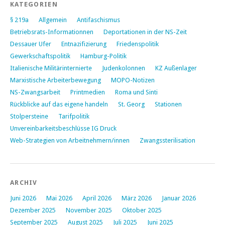
KATEGORIEN
§ 219a
Allgemein
Antifaschismus
Betriebsrats-Informationnen
Deportationen in der NS-Zeit
Dessauer Ufer
Entnazifizierung
Friedenspolitik
Gewerkschaftspolitik
Hamburg-Politik
Italienische Militärinternierte
Judenkolonnen
KZ Außenlager
Marxistische Arbeiterbewegung
MOPO-Notizen
NS-Zwangsarbeit
Printmedien
Roma und Sinti
Rückblicke auf das eigene handeln
St. Georg
Stationen
Stolpersteine
Tarifpolitik
Unvereinbarkeitsbeschlüsse IG Druck
Web-Strategien von Arbeitnehmern/innen
Zwangssterilisation
ARCHIV
Juni 2026
Mai 2026
April 2026
März 2026
Januar 2026
Dezember 2025
November 2025
Oktober 2025
September 2025
August 2025
Juli 2025
Juni 2025